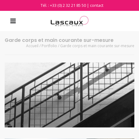
Tél. : +33 (0) 2 32 21 85 50 |
contact
Garde corps et main courante sur-mesure
Accueil
/
Portfolio
/
Garde corps et main courante sur-mesure